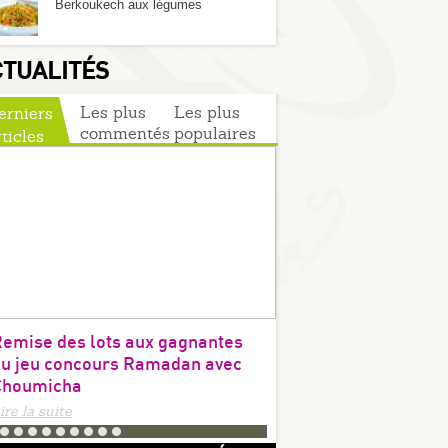
Berkoukech aux légumes
CTUALITÉS
Les plus
Les plus
erniers
commentés
populaires
rticles
emise des lots aux gagnantes
RAMADAN avec CH
u jeu concours Ramadan avec
Les photos gagnan
Choumicha
ire la suite
Lire la suite
Cornes de gazelle