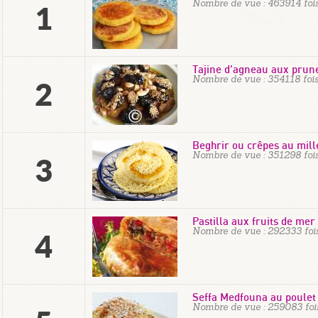
Nombre de vue : 463914 foi
1
Tajine d'agneau aux prun
Nombre de vue : 354118 foi
2
Beghrir ou crêpes au mill
Nombre de vue : 351298 foi
3
Pastilla aux fruits de mer
Nombre de vue : 292333 foi
4
Seffa Medfouna au poulet
Nombre de vue : 259083 foi