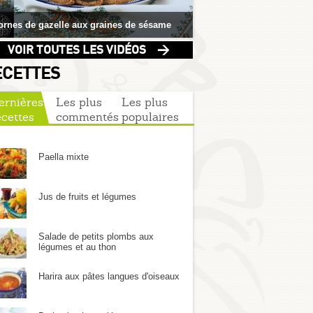
ornes de gazelle aux graines de sésame
Pastilla au lait
VOIR TOUTES LES VIDÉOS >
ECETTES
ernières
Les plus
Les plus
ecettes
commentés
populaires
Paella mixte
VES ET
TOUT SAVOIR SUR
Jus de fruits et légumes
Issus du lait, le Lben et la K’lila so
du terroir
Lire la suite...
Salade de petits plombs aux
légumes et au thon
Harira aux pâtes langues d'oiseaux