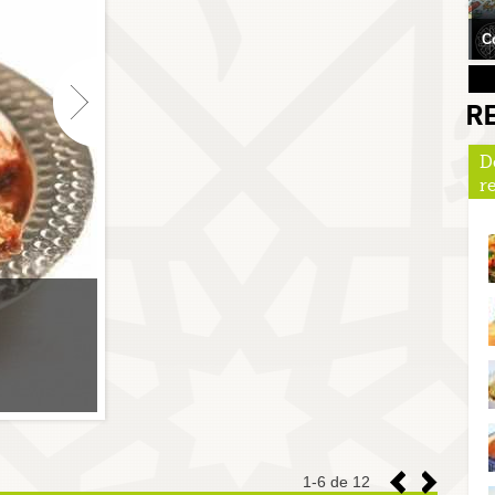
C
R
D
r
POULET M'QALLI AUX FÈ
CŒURS D'ARTICHAUT
Poulet M'qalli aux fèves et cœurs d'artichaut
Lire la suite
1
-
6
de 12