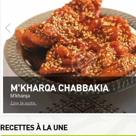
M'KHARQA CHABBAKIA
M'kharqa
Lire la suite...
RECETTES À LA UNE