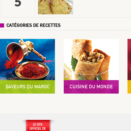
5
1
2
CATÉGORIES DE RECETTES
3
4
SAVEURS DU MAROC
CUISINE DU MONDE