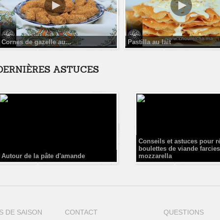
Cornes de gazelle au...
Pastilla au lait
DERNIÈRES ASTUCES
Conseils et astuces pour r
boulettes de viande farcies
Autour de la pâte d'amande
mozzarella
S DE SAISON
CONTACT
QUESTIONS