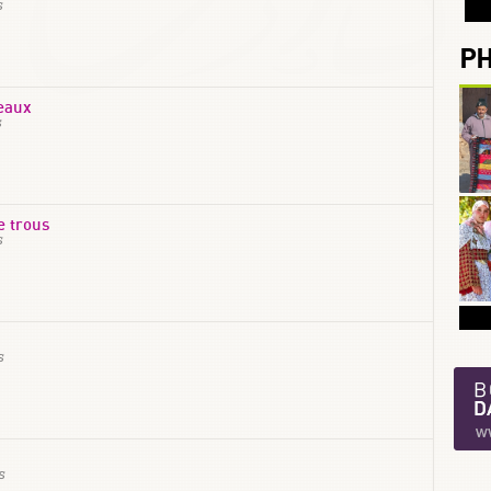
s
P
eaux
s
e trous
s
s
s