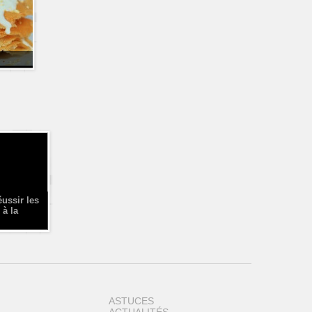
éussir les
 à la
ASTUCES
ACTUALITÉS