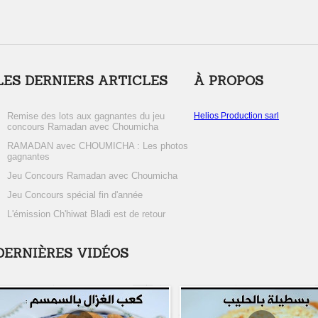
LES DERNIERS ARTICLES
À PROPOS
Remise des lots aux gagnantes du jeu
Helios Production sarl
concours Ramadan avec Choumicha
RAMADAN avec CHOUMICHA : Les photos
gagnantes
Jeu Concours Ramadan avec Choumicha
Jeu Concours spécial fin d'année
L'émission Ch'hiwat Bladi est de retour
DERNIÈRES VIDÉOS