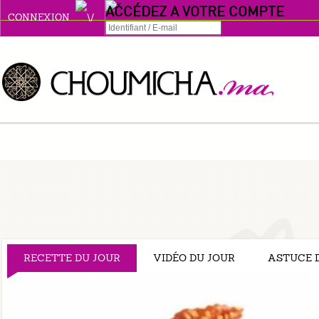
ACCÉDEZ A VOTRE COMPTE
CONNEXION
Connexion
Se souvenir de moi
ou
S'INSCRIRE
ou
RECETTE DU JOUR
VIDÉO DU JOUR
ASTUCE 
1
2
3
4
5