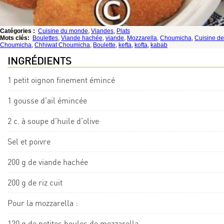
Catégories :
Cuisine du monde
,
Viandes
,
Plats
Mots clés:
Boulettes
,
Viande hachée
,
viande
,
Mozzarella
,
Choumicha
,
Cuisine de
Choumicha
,
Chhiwat Choumicha
,
Boulette
,
kefta
,
kofta
,
kabab
INGRÉDIENTS
1 petit oignon finement émincé
1 gousse d’ail émincée
2 c. à soupe d’huile d’olive
Sel et poivre
200 g de viande hachée
200 g de riz cuit
Pour la mozzarella :
120 g de petites boules de mozzarella