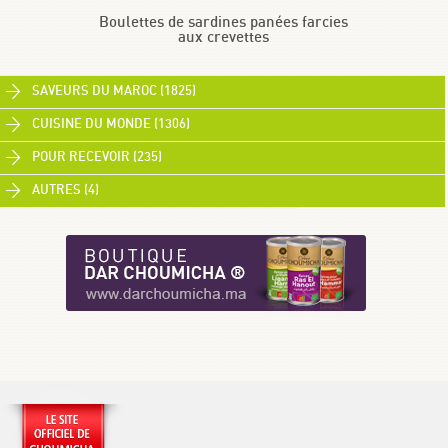
Boulettes de sardines panées farcies
aux crevettes
SAVEURS DU MAROC (1825)
CUISINE DU MONDE (1306)
POUR RECEVOIR (235)
AUTRES (4)