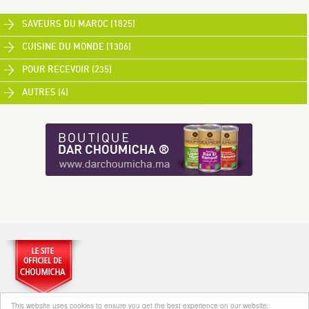
SAVEURS DU MAROC (1825)
CUISINE DU MONDE (1306)
POUR RECEVOIR (235)
AUTRES (4)
This website uses cookies to ensure you get the best experience on our website.