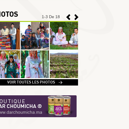
HOTOS
1
-
3
De 18
1
VOIR TOUTES LES PHOTOS >
2
3