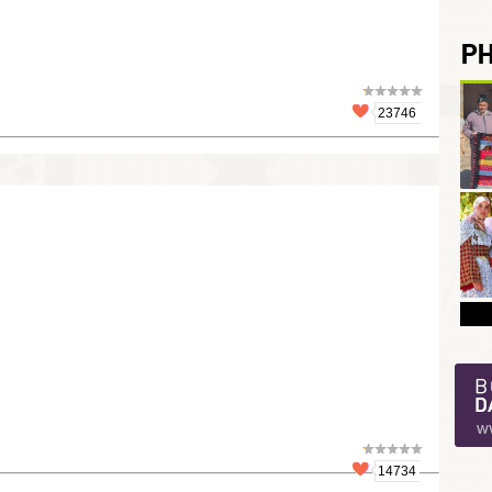
P
23746
14734