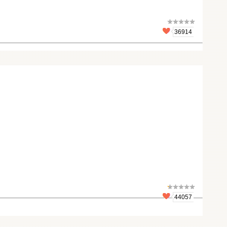
36914
44057