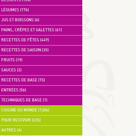
DESSERTS (124)
LÉGUMES (176)
JUS ET BOISSONS (6)
PAINS, CRÊPES ET GALETTES (61)
RECETTES DE FÊTES (449)
RECETTES DE SAISON (35)
FRUITS (19)
SAUCES (2)
RECETTES DE BASE (15)
ENTRÉES (56)
TECHNIQUES DE BASE (1)
CUISINE DU MONDE (1306)
POUR RECEVOIR (235)
AUTRES (4)