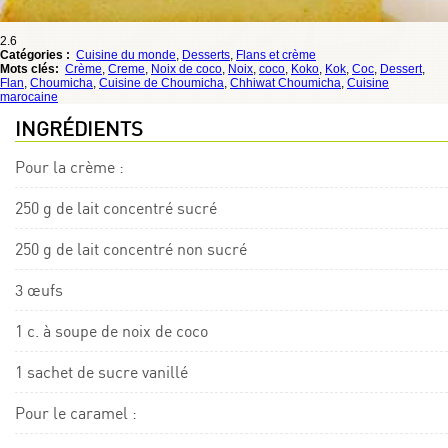
2.6
Catégories :
Cuisine du monde
,
Desserts
,
Flans et crème
Mots clés:
Crème
,
Creme
,
Noix de coco
,
Noix
,
coco
,
Koko
,
Kok
,
Coc
,
Dessert
,
Flan
,
Choumicha
,
Cuisine de Choumicha
,
Chhiwat Choumicha
,
Cuisine
marocaine
INGRÉDIENTS
Pour la crème :
250 g de lait concentré sucré
250 g de lait concentré non sucré
3 œufs
1 c. à soupe de noix de coco
1 sachet de sucre vanillé
Pour le caramel :