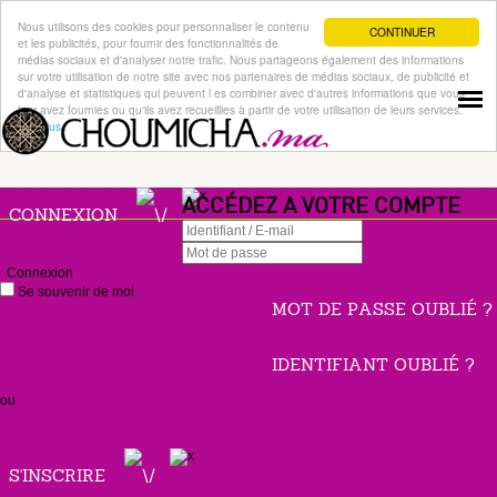
Nous utilisons des cookies pour personnaliser le contenu
CONTINUER
et les publicités, pour fournir des fonctionnalités de
médias sociaux et d'analyser notre trafic. Nous partageons également des informations
sur votre utilisation de notre site avec nos partenaires de médias sociaux, de publicité et
d'analyse et statistiques qui peuvent l es combiner avec d'autres informations que vous
leur avez fournies ou qu'ils avez recueillies à partir de votre utilisation de leurs services.
Lire plus
ACCÉDEZ A VOTRE COMPTE
CONNEXION
Connexion
Se souvenir de moi
MOT DE PASSE OUBLIÉ ?
IDENTIFIANT OUBLIÉ ?
ou
S'INSCRIRE