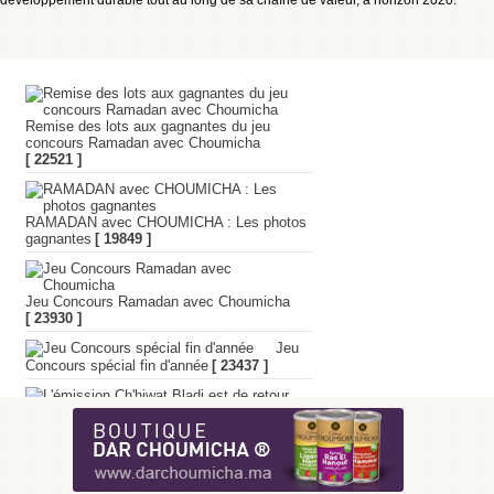
développement durable tout au long de sa chaîne de valeur, à horizon 2020.
Remise des lots aux gagnantes du jeu
concours Ramadan avec Choumicha
[ 22521 ]
RAMADAN avec CHOUMICHA : Les photos
gagnantes
[ 19849 ]
Jeu Concours Ramadan avec Choumicha
[ 23930 ]
Jeu
Concours spécial fin d'année
[ 23437 ]
L'émission Ch'hiwat Bladi est de retour
[ 19556 ]