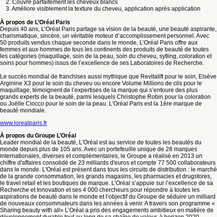
2. Couvre parfaitement les cheveux blancs
3. Améliore visiblement la texture du cheveu, application après application
À propos de L’Oréal Paris
Depuis 40 ans, L’Oréal Paris partage sa vision de la beauté, une beauté aspirante,
charismatique, sincère, un véritable moteur d’accomplissement personnel. Avec
50 produits vendus chaque seconde dans le monde, L’Oréal Paris offre aux
femmes et aux hommes de tous les continents des produits de beauté de toutes
les catégories (maquillage, soin de la peau, soin du cheveu, sytling, coloration et
soins pour hommes) issus de l’excellence de ses Laboratoires de Recherche.
Le succès mondial de franchises aussi mythique que Revitalift pour le soin, Elsève
Arginine X3 pour le soin du cheveu ou encore Volume Millions de cils pour le
maquillage, témoignent de l’expertises de la marque qui s’entoure des plus
grands experts de la beauté, parmi lesquels Christophe Robin pour la coloration
ou Joëlle Ciocco pour le soin de la peau. L’Oréal Paris est la 1ère marque de
beauté mondiale.
www.lorealparis.fr
À propos du Groupe L’Oréal
Leader mondial de la beauté, L'Oréal est au service de toutes les beautés du
monde depuis plus de 105 ans. Avec un portefeuille unique de 28 marques
internationales, diverses et complémentaires, le Groupe a réalisé en 2013 un
chiffre d'affaires consolidé de 23 milliards d'euros et compte 77 500 collaborateurs
dans le monde. L'Oréal est présent dans tous les circuits de distribution : le marché
de la grande consommation, les grands magasins, les pharmacies et drugstores,
le travel retail et les boutiques de marque. L’Oréal s’appuie sur l’excellence de sa
Recherche et Innovation et ses 4 000 chercheurs pour répondre à toutes les
aspirations de beauté dans le monde et l’objectif du Groupe de séduire un milliard
de nouveaux consommateurs dans les années à venir. A travers son programme «
Sharing beauty with all» L’Oréal a pris des engagements ambitieux en matière de