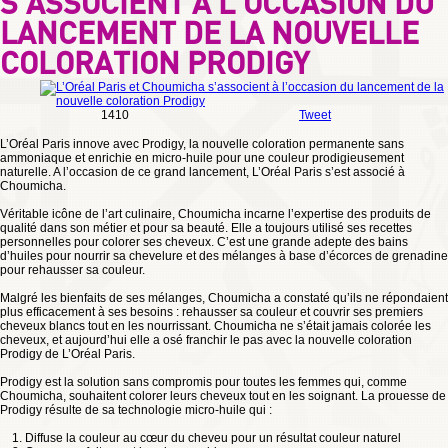
S’ASSOCIENT À L’OCCASION DU
LANCEMENT DE LA NOUVELLE
COLORATION PRODIGY
1410
Tweet
L’Oréal Paris innove avec Prodigy, la nouvelle coloration permanente sans
ammoniaque et enrichie en micro-huile pour une couleur prodigieusement
naturelle. A l’occasion de ce grand lancement, L’Oréal Paris s’est associé à
Choumicha.
Véritable icône de l’art culinaire, Choumicha incarne l’expertise des produits de
qualité dans son métier et pour sa beauté. Elle a toujours utilisé ses recettes
personnelles pour colorer ses cheveux. C’est une grande adepte des bains
d’huiles pour nourrir sa chevelure et des mélanges à base d’écorces de grenadine
pour rehausser sa couleur.
Malgré les bienfaits de ses mélanges, Choumicha a constaté qu’ils ne répondaient
plus efficacement à ses besoins : rehausser sa couleur et couvrir ses premiers
cheveux blancs tout en les nourrissant. Choumicha ne s’était jamais colorée les
cheveux, et aujourd’hui elle a osé franchir le pas avec la nouvelle coloration
Prodigy de L’Oréal Paris.
Prodigy est la solution sans compromis pour toutes les femmes qui, comme
Choumicha, souhaitent colorer leurs cheveux tout en les soignant. La prouesse de
Prodigy résulte de sa technologie micro-huile qui :
1. Diffuse la couleur au cœur du cheveu pour un résultat couleur naturel