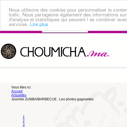
Nous utilisons des cookies pour personnaliser le contenu
trafic. Nous partageons également des informations sur v
d'analyse et statistiques qui peuvent l es combiner avec 
ACCÉDEZ A VOTRE COMPTE
services.
Lire plus
CONNEXION
Connexion
Se souvenir de moi
ou
Vous êtes ici :
Accueil
S'INSCRIRE
Actualités
Journée ZUMBA/BARBECUE : Les photos gagnantes
ou
1
2
3