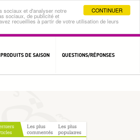
CONTINUER
s sociaux et d'analyser notre
s sociaux, de publicité et
ez recueillies à partir de votre utilisation de leurs
PRODUITS DE SAISON
QUESTIONS/RÉPONSES
MOT DE PASSE OUBLIÉ ?
IDENTIFIANT OUBLIÉ ?
erniers
Les plus
Les plus
العربية
ticles
commentés
populaires