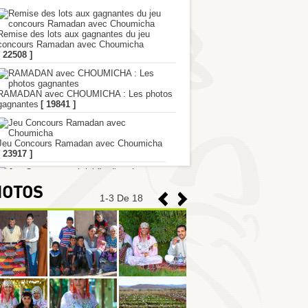
Remise des lots aux gagnantes du jeu
concours Ramadan avec Choumicha
[ 22508 ]
RAMADAN avec CHOUMICHA : Les photos
gagnantes
[ 19841 ]
Jeu Concours Ramadan avec Choumicha
[ 23917 ]
Jeu Concours spécial fin d'année
[ 23427 ]
HOTOS
1
-
3
De 18
L'émission Ch'hiwat Bladi est de retour
[ 19547 ]