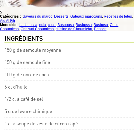
5
Catégories :
Saveurs du maroc
,
Desserts
,
Gâteaux marocains
,
Recettes de fêtes
,
Aid Al Fitr
Mots clés:
basboussa
,
noix
,
coco
,
Basbousa
,
Basbossa
,
Basbosa
,
Coco
,
Choumicha
,
Chhiwat Choumicha
,
cuisine de Choumicha
,
Dessert
INGRÉDIENTS
150 g de semoule moyenne
150 g de semoule fine
100 g de noix de coco
6 cl d'huile
1/2 c. à café de sel
5 g de levure chimique
1 c. à soupe de zeste de citron râpé