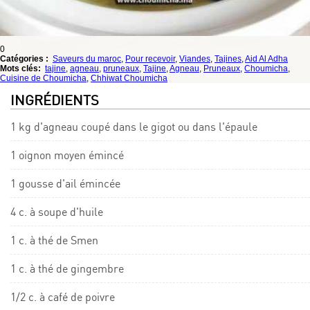
0
Catégories :
Saveurs du maroc
,
Pour recevoir
,
Viandes
,
Tajines
,
Aid Al Adha
Mots clés:
tajine
,
agneau
,
pruneaux
,
Tajine
,
Agneau
,
Pruneaux
,
Choumicha
,
Cuisine de Choumicha
,
Chhiwat Choumicha
INGRÉDIENTS
1 kg d'agneau coupé dans le gigot ou dans l'épaule
1 oignon moyen émincé
1 gousse d'ail émincée
4 c. à soupe d'huile
1 c. à thé de Smen
1 c. à thé de gingembre
1/2 c. à café de poivre