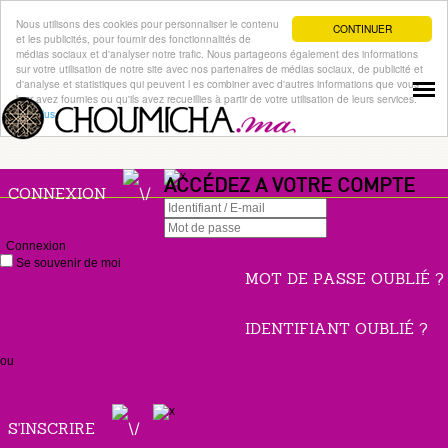
Nous utilisons des cookies pour personnaliser le contenu
CONTINUER
et les publicités, pour fournir des fonctionnalités de
médias sociaux et d'analyser notre trafic. Nous partageons également des informations
sur votre utilisation de notre site avec nos partenaires de médias sociaux, de publicité et
d'analyse et statistiques qui peuvent l es combiner avec d'autres informations que vous
leur avez fournies ou qu'ils avez recueillies à partir de votre utilisation de leurs services.
Lire plus
ACCÉDEZ A VOTRE COMPTE
CONNEXION
Connexion
Se souvenir de moi
MOT DE PASSE OUBLIÉ ?
IDENTIFIANT OUBLIÉ ?
ou
S'INSCRIRE