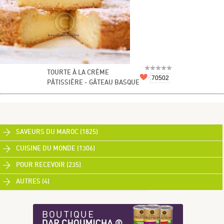
TOURTE À LA CRÈME
70502
PÂTISSIÈRE - GÂTEAU BASQUE
SAVEURS DU MAROC (1825)
CUISINE DU MONDE (1306)
POUR RECEVOIR (235)
AUTRES (4)