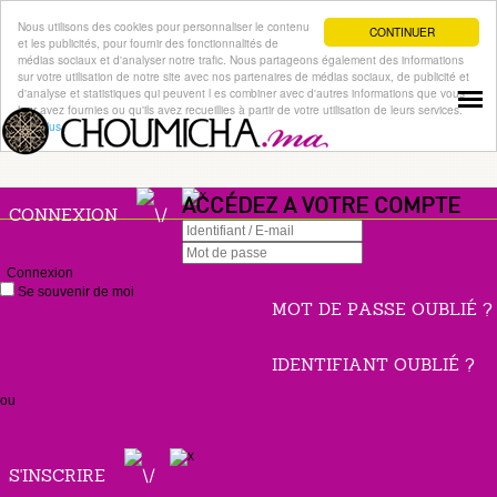
Nous utilisons des cookies pour personnaliser le contenu
CONTINUER
et les publicités, pour fournir des fonctionnalités de
médias sociaux et d'analyser notre trafic. Nous partageons également des informations
sur votre utilisation de notre site avec nos partenaires de médias sociaux, de publicité et
d'analyse et statistiques qui peuvent l es combiner avec d'autres informations que vous
leur avez fournies ou qu'ils avez recueillies à partir de votre utilisation de leurs services.
Lire plus
ACCÉDEZ A VOTRE COMPTE
CONNEXION
Connexion
Se souvenir de moi
MOT DE PASSE OUBLIÉ ?
IDENTIFIANT OUBLIÉ ?
ou
S'INSCRIRE