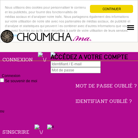
Nous utilisons des cookies pour personnaliser le contenu
CONTINUER
et les publicités, pour fournir des fonctionnalités de
médias sociaux et d'analyser notre trafic. Nous partageons également des informations
sur votre utilisation de notre site avec nos partenaires de médias sociaux, de publicité et
d'analyse et statistiques qui peuvent l es combiner avec d'autres informations que vous
leur avez fournies ou qu'ils avez recueillies à partir de votre utilisation de leurs services.
Lire plus
ACCÉDEZ A VOTRE COMPTE
CONNEXION
Connexion
Se souvenir de moi
MOT DE PASSE OUBLIÉ ?
IDENTIFIANT OUBLIÉ ?
ou
S'INSCRIRE