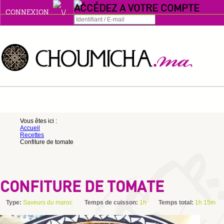
ACCÉDEZ A VOTRE COMPTE
CONNEXION
Connexion
Se souvenir de moi
ou
Vous êtes ici :
Accueil
S'INSCRIRE
Recettes
Confiture de tomate
ou
CONFITURE DE TOMATE
Type:
Saveurs du maroc
Temps de cuisson:
1h
Temps total:
1h 15m