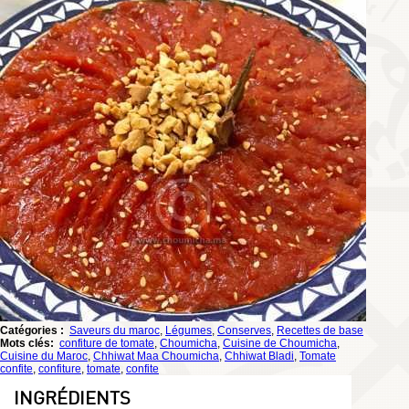
Catégories :
Saveurs du maroc
,
Légumes
,
Conserves
,
Recettes de base
Mots clés:
confiture de tomate
,
Choumicha
,
Cuisine de Choumicha
,
Cuisine du Maroc
,
Chhiwat Maa Choumicha
,
Chhiwat Bladi
,
Tomate
confite
,
confiture
,
tomate
,
confite
INGRÉDIENTS