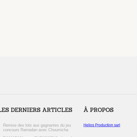
LES DERNIERS ARTICLES
À PROPOS
Remise des lots aux gagnantes du jeu
Helios Production sarl
concours Ramadan avec Choumicha