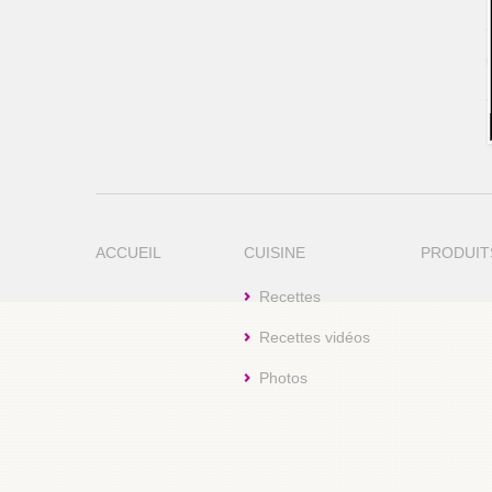
ACCUEIL
CUISINE
PRODUIT
Recettes
Recettes vidéos
Photos
Cookie Consent plugin for the EU cookie l