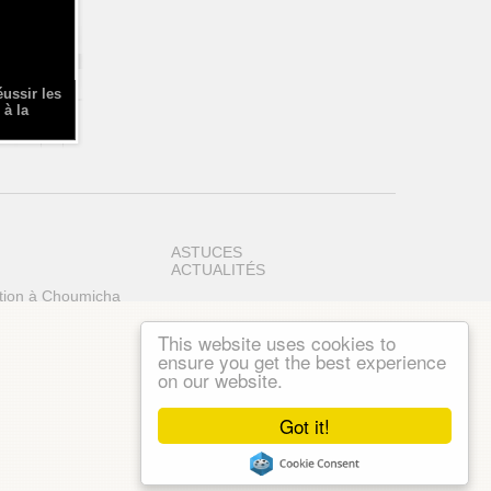
éussir les
 à la
ASTUCES
ACTUALITÉS
tion à Choumicha
This website uses cookies to
ensure you get the best experience
on our website.
Got it!