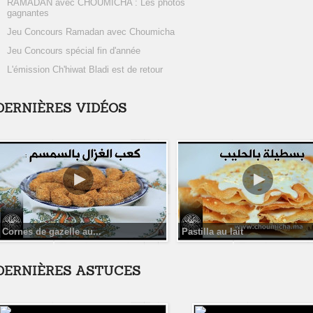
RAMADAN avec CHOUMICHA : Les photos
gagnantes
Jeu Concours Ramadan avec Choumicha
Jeu Concours spécial fin d'année
L'émission Ch'hiwat Bladi est de retour
DERNIÈRES VIDÉOS
Cornes de gazelle au...
Pastilla au lait
DERNIÈRES ASTUCES