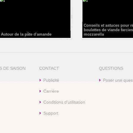
Conseils et astuces pour r
boulettes de viande farcies
Autour de la pâte d'amande
mozzarella
S DE SAISON
CONTACT
QUESTIONS
Publicité
Poser une ques
Carrière
Conditions d'utilisation
Support
aw