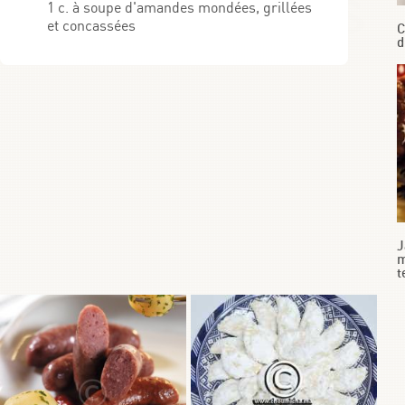
1 c. à soupe d'amandes mondées, grillées
et concassées
C
d
J
m
t