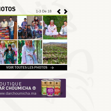
HOTOS
1
-
3
De 18
1
VOIR TOUTES LES PHOTOS >
2
3