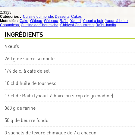
2.3333
Catégories :
Cuisine du monde
,
Desserts
,
Cakes
Mots clés:
Cake
,
Gâteau
,
Gâteaux
,
Raïbi
,
Yaourt
,
Yaourt à boir
,
Yaourt à boire
,
Choumicha
,
Cuisine de Choumicha
,
Chhiwat Choumicha
,
Raïbi Jamila
INGRÉDIENTS
4 œufs
260 g de sucre semoule
1/4 de c. à café de sel
10 cl d'huile de tournesol
17 cl de Raïbi (yaourt à boire au sirop de grenadine)
360 g de farine
50 g de beurre fondu
3 sachets de levure chimique de 7 g chacun