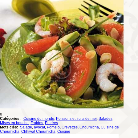
0
Catégories :
Cuisine du monde
,
Poissons et fruits de mer
,
Salades
,
Mises en bouche
,
Froides
,
Entrées
Mots clés:
Salade
,
avocat
,
Pomelo
,
Crevettes
,
Choumicha
,
Cuisine de
Choumicha
,
Chhiwat Choumicha
,
Cuisine