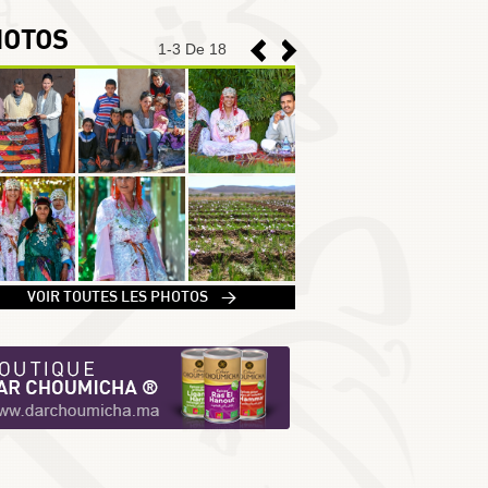
HOTOS
1
-
3
De 18
1
VOIR TOUTES LES PHOTOS >
2
3