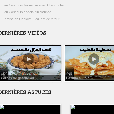
Jeu Concours Ramadan avec Choumicha
Jeu Concours spécial fin d'année
L'émission Ch'hiwat Bladi est de retour
DERNIÈRES VIDÉOS
Cornes de gazelle au...
Pastilla au lait
DERNIÈRES ASTUCES