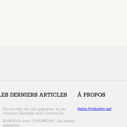
LES DERNIERS ARTICLES
À PROPOS
Remise des lots aux gagnantes du jeu
Helios Production sarl
concours Ramadan avec Choumicha
RAMADAN avec CHOUMICHA : Les photos
gagnantes