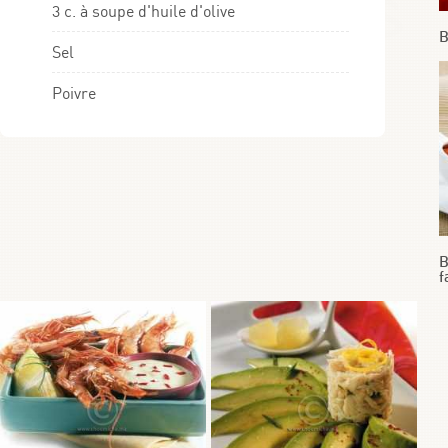
3 c. à soupe d'huile d'olive
B
Sel
Poivre
B
f