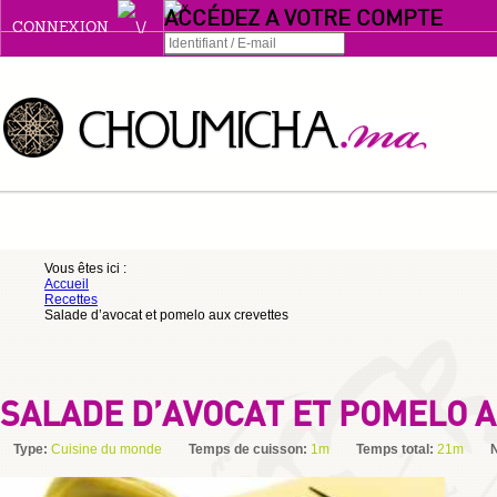
ACCÉDEZ A VOTRE COMPTE
CONNEXION
Connexion
Se souvenir de moi
ou
Vous êtes ici :
Accueil
S'INSCRIRE
Recettes
Salade d’avocat et pomelo aux crevettes
ou
SALADE D’AVOCAT ET POMELO 
Type:
Cuisine du monde
Temps de cuisson:
1m
Temps total:
21m