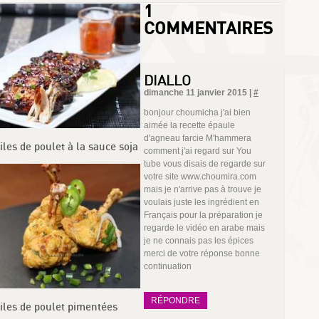
1
COMMENTAIRES
DIALLO
dimanche 11 janvier 2015 |
#
bonjour choumicha j'ai bien
aimée la recette épaule
d'agneau farcie M'hammera
iles de poulet à la sauce soja
comment j'ai regard sur You
tube vous disais de regarde sur
votre site www.choumira.com
mais je n'arrive pas à trouve je
voulais juste les ingrédient en
Français pour la préparation je
regarde le vidéo en arabe mais
je ne connais pas les épices
merci de votre réponse bonne
continuation
RÉPONDRE
iles de poulet pimentées