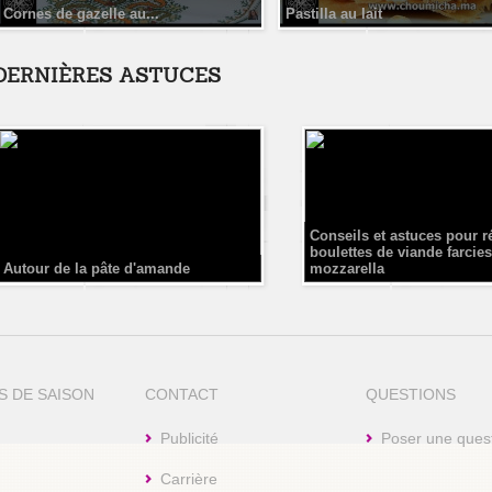
Cornes de gazelle au...
Pastilla au lait
DERNIÈRES ASTUCES
Conseils et astuces pour r
boulettes de viande farcies
Autour de la pâte d'amande
mozzarella
S DE SAISON
CONTACT
QUESTIONS
Publicité
Poser une ques
Carrière