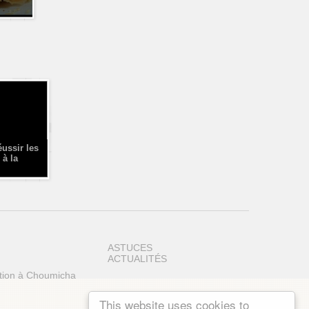
éussir les
 à la
ASTUCES
ACTUALITÉS
tion à Choumicha
This website uses cookies to