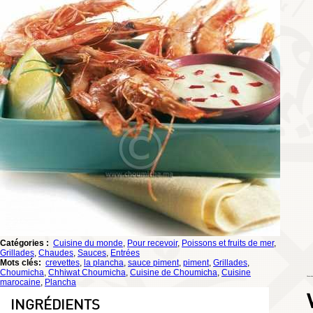
Catégories :
Cuisine du monde
,
Pour recevoir
,
Poissons et fruits de mer
,
Grillades
,
Chaudes
,
Sauces
,
Entrées
Mots clés:
crevettes
,
la plancha
,
sauce piment
,
piment
,
Grillades
,
Choumicha
,
Chhiwat Choumicha
,
Cuisine de Choumicha
,
Cuisine
Choumicha
marocaine
,
Plancha
INGRÉDIENTS