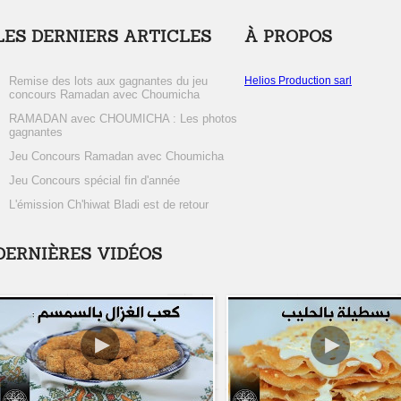
LES DERNIERS ARTICLES
À PROPOS
Remise des lots aux gagnantes du jeu
Helios Production sarl
concours Ramadan avec Choumicha
RAMADAN avec CHOUMICHA : Les photos
gagnantes
Jeu Concours Ramadan avec Choumicha
Jeu Concours spécial fin d'année
L'émission Ch'hiwat Bladi est de retour
DERNIÈRES VIDÉOS