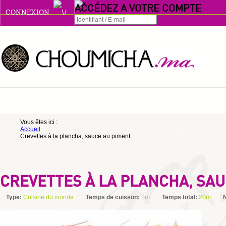
ACCÉDEZ A VOTRE COMPTE
CONNEXION
Connexion
Se souvenir de moi
ou
Vous êtes ici :
Accueil
S'INSCRIRE
Crevettes à la plancha, sauce au piment
ou
CREVETTES À LA PLANCHA, SAU
Type:
Cuisine du monde
Temps de cuisson:
1m
Temps total:
20m