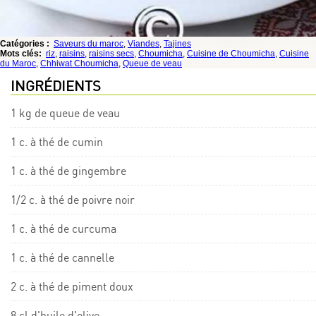
Catégories :
Saveurs du maroc
,
Viandes
,
Tajines
Mots clés:
riz
,
raisins
,
raisins secs
,
Choumicha
,
Cuisine de Choumicha
,
Cuisine
du Maroc
,
Chhiwat Choumicha
,
Queue de veau
INGRÉDIENTS
1 kg de queue de veau
1 c. à thé de cumin
1 c. à thé de gingembre
1/2 c. à thé de poivre noir
1 c. à thé de curcuma
1 c. à thé de cannelle
2 c. à thé de piment doux
8 cl d'huile d'olive