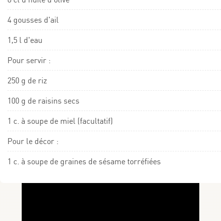
4 gousses d'ail
1,5 l d'eau
Pour servir :
250 g de riz
100 g de raisins secs
1 c. à soupe de miel (facultatif)
Pour le décor :
1 c. à soupe de graines de sésame torréfiées