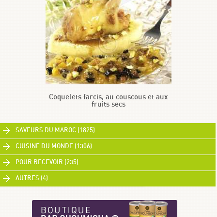
Coquelets farcis, au couscous et aux
fruits secs
SAVEURS DU MAROC (1825)
CUISINE DU MONDE (1306)
POUR RECEVOIR (235)
AUTRES (4)