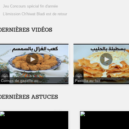
Jeu Concours spécial fin d'année
L'émission Ch'hiwat Bladi est de retour
DERNIÈRES VIDÉOS
Cornes de gazelle au...
Pastilla au lait
DERNIÈRES ASTUCES