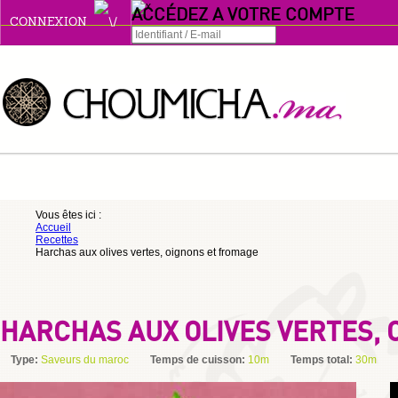
ACCÉDEZ A VOTRE COMPTE
CONNEXION
Connexion
Se souvenir de moi
ou
Vous êtes ici :
Accueil
S'INSCRIRE
Recettes
Harchas aux olives vertes, oignons et fromage
ou
HARCHAS AUX OLIVES VERTES,
Type:
Saveurs du maroc
Temps de cuisson:
10m
Temps total:
30m