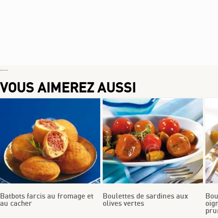
Choumicha Chafay
VOUS AIMEREZ AUSSI
Batbots farcis au fromage et
Boulettes de sardines aux
Bou
au cacher
olives vertes
oig
pru