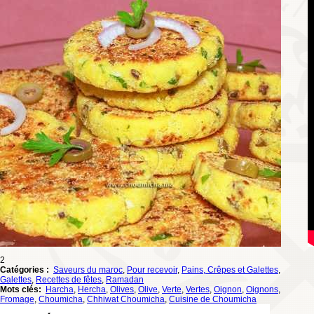
2
Catégories :
Saveurs du maroc
,
Pour recevoir
,
Pains, Crêpes et Galettes
,
Galettes
,
Recettes de fêtes
,
Ramadan
Mots clés:
Harcha
,
Hercha
,
Olives
,
Olive
,
Verte
,
Vertes
,
Oignon
,
Oignons
,
Fromage
,
Choumicha
,
Chhiwat Choumicha
,
Cuisine de Choumicha