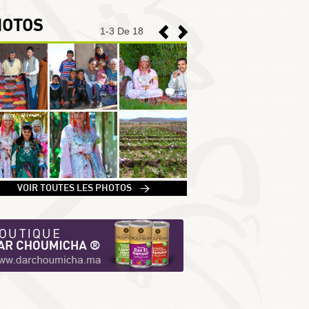
HOTOS
1
-
3
De 18
1
VOIR TOUTES LES PHOTOS >
2
3