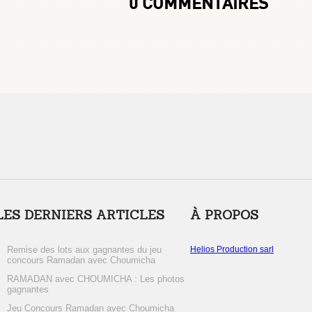
0
COMMENTAIRES
LES DERNIERS ARTICLES
À PROPOS
Remise des lots aux gagnantes du jeu
Helios Production sarl
concours Ramadan avec Choumicha
RAMADAN avec CHOUMICHA : Les photos
gagnantes
Jeu Concours Ramadan avec Choumicha