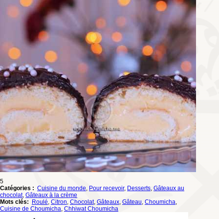
5
Catégories :
Cuisine du monde
,
Pour recevoir
,
Desserts
,
Gâteaux au
chocolat
,
Gâteaux à la crème
Mots clés:
Roulé
,
Citron
,
Chocolat
,
Gâteaux
,
Gâteau
,
Choumicha
,
Cuisine de Choumicha
,
Chhiwat Choumicha