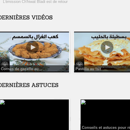
L'émission Ch'hiwat Bladi est de retour
DERNIÈRES VIDÉOS
Cornes de gazelle au...
Pastilla au lait
DERNIÈRES ASTUCES
Conseils et astuces pour r