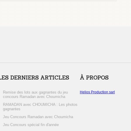
LES DERNIERS ARTICLES
À PROPOS
Remise des lots aux gagnantes du jeu
Helios Production sarl
concours Ramadan avec Choumicha
RAMADAN avec CHOUMICHA : Les photos
gagnantes
Jeu Concours Ramadan avec Choumicha
Jeu Concours spécial fin d'année