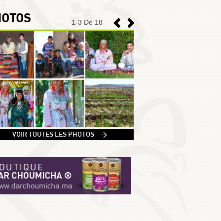
HOTOS
1
-
3
De 18
1
VOIR TOUTES LES PHOTOS >
2
3