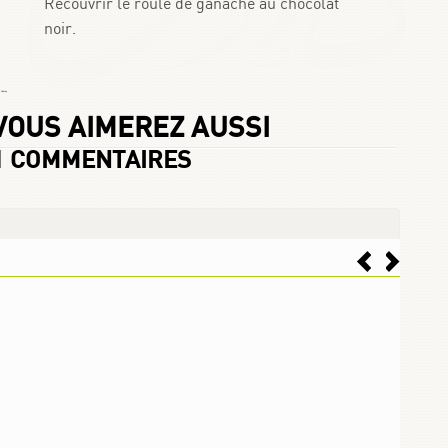
Recouvrir le roulé de ganache au chocolat
noir.
 Chafay
VOUS AIMEREZ AUSSI
1
COMMENTAIRES