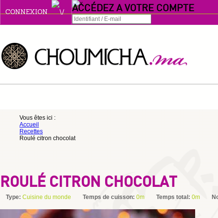
ACCÉDEZ A VOTRE COMPTE
CONNEXION
Connexion
Se souvenir de moi
ou
Vous êtes ici :
Accueil
S'INSCRIRE
Recettes
Roulé citron chocolat
ou
ROULÉ CITRON CHOCOLAT
Type:
Cuisine du monde
Temps de cuisson:
0m
Temps total:
0m
N