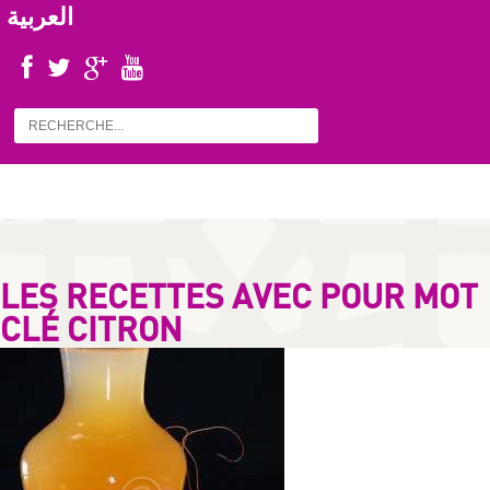
العربية
LES RECETTES AVEC POUR MOT
CLÉ CITRON