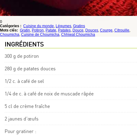
0
Catégories :
Cuisine du monde
,
Légumes
,
Gratins
Mots clés:
Gratin
,
Potiron
,
Patate
,
Patates
,
Douce
,
Douces
,
Courge
,
Citrouille
,
Choumicha
,
Cuisine de Choumicha
,
Chhiwat Choumicha
INGRÉDIENTS
300 g de potiron
280 g de patates douces
1/2 c. à café de sel
1/4 de c. à café de noix de muscade râpée
5 cl de crème fraîche
2 jaunes d’œufs
Pour gratiner :