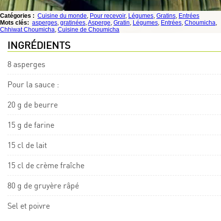
Catégories :
Cuisine du monde
,
Pour recevoir
,
Légumes
,
Gratins
,
Entrées
Mots clés:
asperges
,
gratinées
,
Asperge
,
Gratin
,
Légumes
,
Entrées
,
Choumicha
,
Chhiwat Choumicha
,
Cuisine de Choumicha
INGRÉDIENTS
8 asperges
Pour la sauce :
20 g de beurre
15 g de farine
15 cl de lait
15 cl de crème fraîche
80 g de gruyère râpé
Sel et poivre