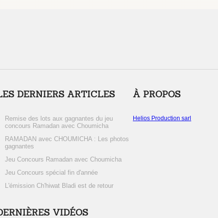
LES DERNIERS ARTICLES
À PROPOS
Remise des lots aux gagnantes du jeu
Helios Production sarl
concours Ramadan avec Choumicha
RAMADAN avec CHOUMICHA : Les photos
gagnantes
Jeu Concours Ramadan avec Choumicha
Jeu Concours spécial fin d'année
L'émission Ch'hiwat Bladi est de retour
DERNIÈRES VIDÉOS