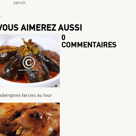
servir.
 Chafay
VOUS AIMEREZ AUSSI
0
COMMENTAIRES
ubergines farcies au four