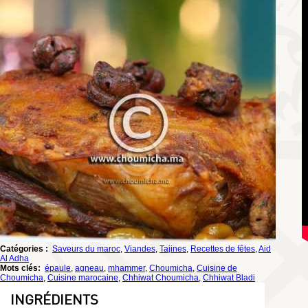
Catégories :
Saveurs du maroc
,
Viandes
,
Tajines
,
Recettes de fêtes
,
Aid
Al Adha
Mots clés:
épaule
,
agneau
,
mhammer
,
Choumicha
,
Cuisine de
Choumicha
,
Cuisine marocaine
,
Chhiwat Choumicha
,
Chhiwat Bladi
INGRÉDIENTS