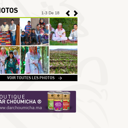
HOTOS
1
-
3
De 18
1
VOIR TOUTES LES PHOTOS >
2
3