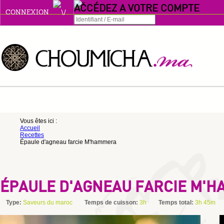
ACCÉDEZ A VOTRE COMPTE
CONNEXION
Connexion
Se souvenir de moi
ou
Vous êtes ici :
Accueil
S'INSCRIRE
Recettes
Épaule d'agneau farcie M'hammera
ou
ÉPAULE D'AGNEAU FARCIE M'
Type:
Saveurs du maroc
Temps de cuisson:
3h
Temps total:
3h 45m