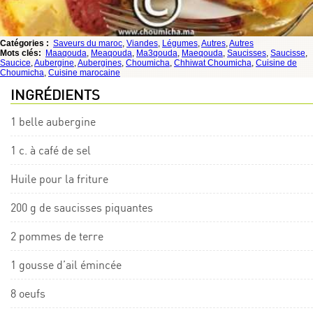
Catégories :
Saveurs du maroc
,
Viandes
,
Légumes
,
Autres
,
Autres
Mots clés:
Maaqouda
,
Meaqouda
,
Ma3qouda
,
Maeqouda
,
Saucisses
,
Saucisse
,
Saucice
,
Aubergine
,
Aubergines
,
Choumicha
,
Chhiwat Choumicha
,
Cuisine de
Choumicha
,
Cuisine marocaine
INGRÉDIENTS
1 belle aubergine
1 c. à café de sel
Huile pour la friture
200 g de saucisses piquantes
2 pommes de terre
1 gousse d’ail émincée
8 oeufs