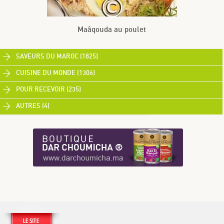
Maâqouda au poulet
SAVEURS DU MAROC (1825)
CUISINE DU MONDE (1306)
POUR RECEVOIR (235)
AUTRES (4)