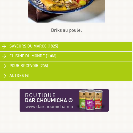
Briks au poulet
SAVEURS DU MAROC (1825)
CUISINE DU MONDE (1306)
POUR RECEVOIR (235)
AUTRES (4)