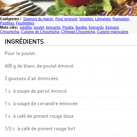
Catégories :
Saveurs du maroc
,
Pour recevoir
,
Volailles
,
Légumes
,
Ramadan
,
Pastillas
,
Feuilletées
Mots clés:
pastilla
,
poulet
,
épinards
,
Pastila
,
Bastila
,
Epinards
,
Epinard
,
Choumicha
,
Cuisine de Choumicha
,
Chhiwat Choumicha
,
Cuisine marocaine
INGRÉDIENTS
Pour le poulet :
400 g de blanc de poulet émincé
2 gousses d’ail émincées
1 c. à soupe de persil émincé
1 c. à soupe de coriandre émincée
1 c. à café de piment rouge doux
1/2 c. à café de piment rouge fort