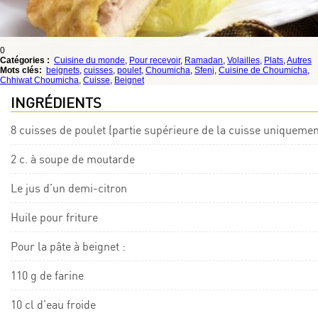
0
Catégories :
Cuisine du monde
,
Pour recevoir
,
Ramadan
,
Volailles
,
Plats
,
Autres
Mots clés:
beignets
,
cuisses
,
poulet
,
Choumicha
,
Sfenj
,
Cuisine de Choumicha
,
Chhiwat Choumicha
,
Cuisse
,
Beignet
INGRÉDIENTS
8 cuisses de poulet (partie supérieure de la cuisse uniquemen
2 c. à soupe de moutarde
Le jus d’un demi-citron
Huile pour friture
Pour la pâte à beignet :
110 g de farine
10 cl d’eau froide