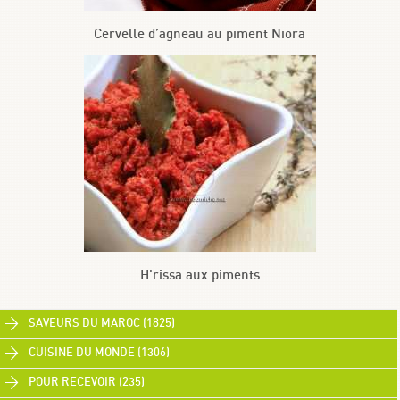
Cervelle d’agneau au piment Niora
H'rissa aux piments
SAVEURS DU MAROC (1825)
CUISINE DU MONDE (1306)
POUR RECEVOIR (235)