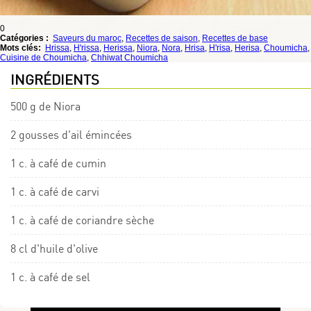
0
Catégories :
Saveurs du maroc
,
Recettes de saison
,
Recettes de base
Mots clés:
Hrissa
,
H'rissa
,
Herissa
,
Niora
,
Nora
,
Hrisa
,
H'risa
,
Herisa
,
Choumicha
,
Cuisine de Choumicha
,
Chhiwat Choumicha
INGRÉDIENTS
500 g de Niora
2 gousses d'ail émincées
1 c. à café de cumin
1 c. à café de carvi
1 c. à café de coriandre sèche
8 cl d'huile d'olive
1 c. à café de sel