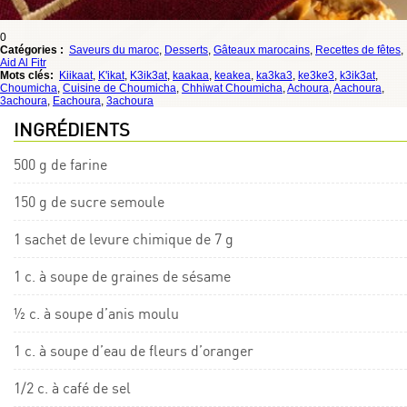
0
Catégories :
Saveurs du maroc
,
Desserts
,
Gâteaux marocains
,
Recettes de fêtes
,
Aid Al Fitr
Mots clés:
Kiikaat
,
K'ikat
,
K3ik3at
,
kaakaa
,
keakea
,
ka3ka3
,
ke3ke3
,
k3ik3at
,
Choumicha
,
Cuisine de Choumicha
,
Chhiwat Choumicha
,
Achoura
,
Aachoura
,
3achoura
,
Eachoura
,
3achoura
INGRÉDIENTS
500 g de farine
150 g de sucre semoule
1 sachet de levure chimique de 7 g
1 c. à soupe de graines de sésame
½ c. à soupe d’anis moulu
1 c. à soupe d’eau de fleurs d’oranger
1/2 c. à café de sel