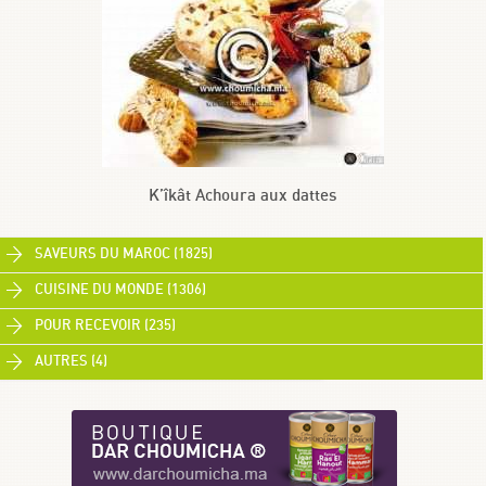
K’îkât Achoura aux dattes
SAVEURS DU MAROC (1825)
CUISINE DU MONDE (1306)
POUR RECEVOIR (235)
AUTRES (4)