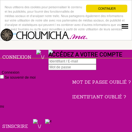
Nous utilisons des cookies pour personnaliser le contenu
CONTINUER
et les publicités, pour fournir des fonctionnalités de
médias sociaux et d'analyser notre trafic. Nous partageons également des informations
sur votre utilisation de notre site avec nos partenaires de médias sociaux, de publicité et
d'analyse et statistiques qui peuvent l es combiner avec d'autres informations que vous
leur avez fournies ou qu'ils avez recueillies à partir de votre utilisation de leurs services.
Lire plus
ACCÉDEZ A VOTRE COMPTE
CONNEXION
Connexion
Se souvenir de moi
MOT DE PASSE OUBLIÉ ?
IDENTIFIANT OUBLIÉ ?
ou
S'INSCRIRE