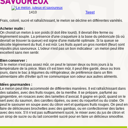
SAVOUREUX
1410
Tweet
Frais, coloré, sucré et rafraîchissant, le melon se décline en différentes variétés.
Acheter malin :
On choisit un melon à son poids (il doit être lourd). Il devrait être ferme ou
légèrement souple. La présence d'une craquelure à la base du pédoncule (là où
devrait se trouver la queue) est signe d'une maturité optimale. Si la queue se
décolle légèrement du fruit, il est mûr. Les fruits ayant un gros nombril (fleur) sont
réputés plus savoureux. L'odeur n'est pas un bon indicateur : un melon peut être
excellent sans rien sentir.
Bien conserver :
Si le melon n'est pas assez mûr, on peut le laisser deux ou trois jours à la
température de la pièce. Mais s'il est bien mûr, il peut être gardé, deux ou trois
jours, dans le bac à légumes du réfrigérateur, de préférence dans un film
alimentaire afin d'éviter qu'il ne communique son odeur aux autres aliments.
Idées gourmandes :
Le melon peut être accommodé de différentes manières. Il est rafraîchissant dans
des salades, avec des fruits rouges, de la menthe. Il se prépare, parfumé au
gingembre, en rosaces avec des lamelles d’avocat. Il gagne en goût, quand on le
sert avec du saumon, des carottes râpées, ou avec du roquefort ou du crabe. On
peut le savourer en soupe avec du citron vert et quelques fruits rouges. On peut en
faire de délicieuses brochettes avec des gambas, ou en confectionner des tartes
avec des noix. S’il n’est pas suffisamment sucré, le mixer avec du jus de citron et
un sirop de sucre ou du lait concentré sucré pour en faire un délicieux smoothie.