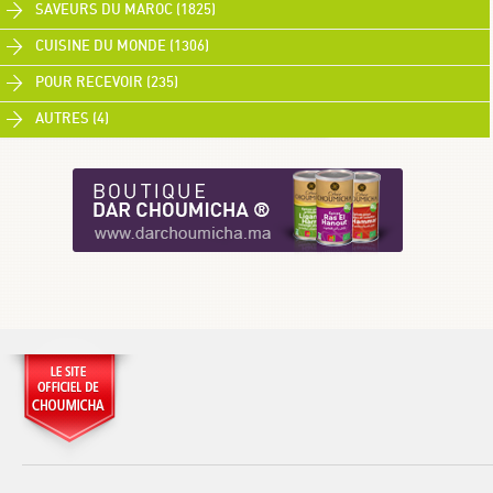
SAVEURS DU MAROC (1825)
CUISINE DU MONDE (1306)
POUR RECEVOIR (235)
AUTRES (4)