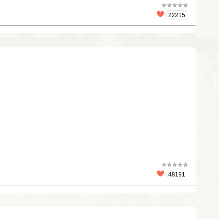
22215
48191