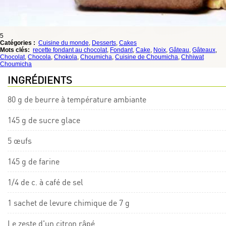
5
Catégories :
Cuisine du monde
,
Desserts
,
Cakes
Mots clés:
recette fondant au chocolat
,
Fondant
,
Cake
,
Noix
,
Gâteau
,
Gâteaux
,
Chocolat
,
Chocola
,
Chokola
,
Choumicha
,
Cuisine de Choumicha
,
Chhiwat
Choumicha
INGRÉDIENTS
80 g de beurre à température ambiante
145 g de sucre glace
5 œufs
145 g de farine
1/4 de c. à café de sel
1 sachet de levure chimique de 7 g
Le zeste d'un citron râpé