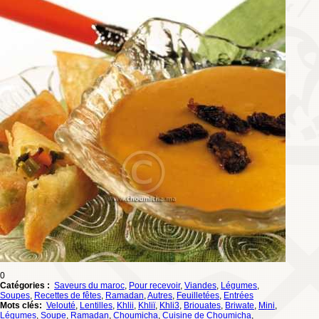
0
Catégories :
Saveurs du maroc
,
Pour recevoir
,
Viandes
,
Légumes
,
Soupes
,
Recettes de fêtes
,
Ramadan
,
Autres
,
Feuilletées
,
Entrées
Mots clés:
Velouté
,
Lentilles
,
Khlii
,
Khliï
,
Khli3
,
Briouates
,
Briwate
,
Mini
,
Légumes
,
Soupe
,
Ramadan
,
Choumicha
,
Cuisine de Choumicha
,