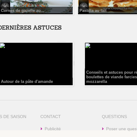
Cornes de gazelle au...
Pastilla au lait
DERNIÈRES ASTUCES
Conseils et astuces pour r
boulettes de viande farcies
Autour de la pâte d'amande
mozzarella
S DE SAISON
CONTACT
QUESTIONS
Publicité
Poser une ques