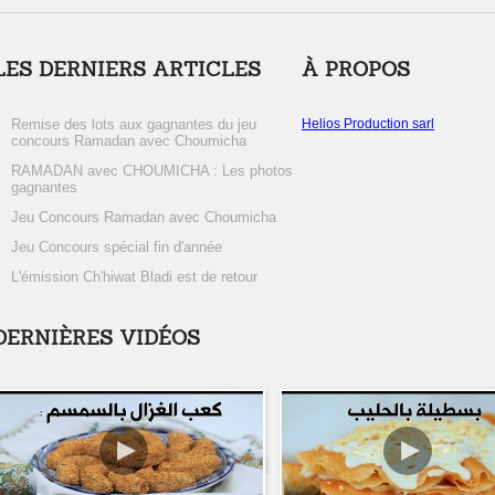
LES DERNIERS ARTICLES
À PROPOS
Remise des lots aux gagnantes du jeu
Helios Production sarl
concours Ramadan avec Choumicha
RAMADAN avec CHOUMICHA : Les photos
gagnantes
Jeu Concours Ramadan avec Choumicha
Jeu Concours spécial fin d'année
L'émission Ch'hiwat Bladi est de retour
DERNIÈRES VIDÉOS