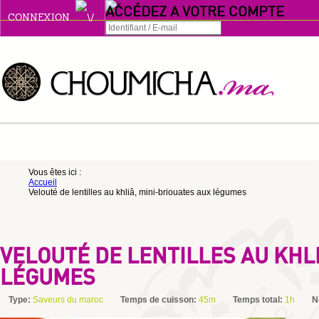
ACCÉDEZ A VOTRE COMPTE
CONNEXION
Connexion
Se souvenir de moi
ou
Vous êtes ici :
Accueil
S'INSCRIRE
Velouté de lentilles au khliâ, mini-briouates aux légumes
ou
VELOUTÉ DE LENTILLES AU KHL
LÉGUMES
Type:
Saveurs du maroc
Temps de cuisson:
45m
Temps total:
1h
N