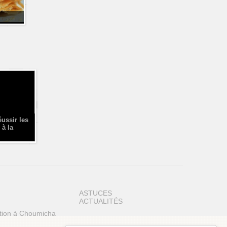
éussir les
 à la
ASTUCES
ACTUALITÉS
tion à Choumicha