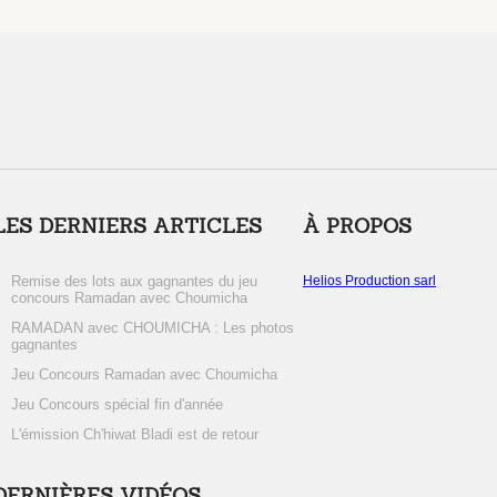
LES DERNIERS ARTICLES
À PROPOS
Remise des lots aux gagnantes du jeu
Helios Production sarl
concours Ramadan avec Choumicha
RAMADAN avec CHOUMICHA : Les photos
gagnantes
Jeu Concours Ramadan avec Choumicha
Jeu Concours spécial fin d'année
L'émission Ch'hiwat Bladi est de retour
DERNIÈRES VIDÉOS