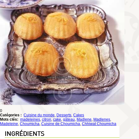
0
Catégories :
Cuisine du monde
,
Desserts
,
Cakes
Mots clés:
madeleines
,
citron
,
cake
,
gâteau
,
Madlene
,
Madlenes
,
Madeleine
,
Choumicha
,
Cuisine de Choumicha
,
Chhiwat Choumicha
INGRÉDIENTS