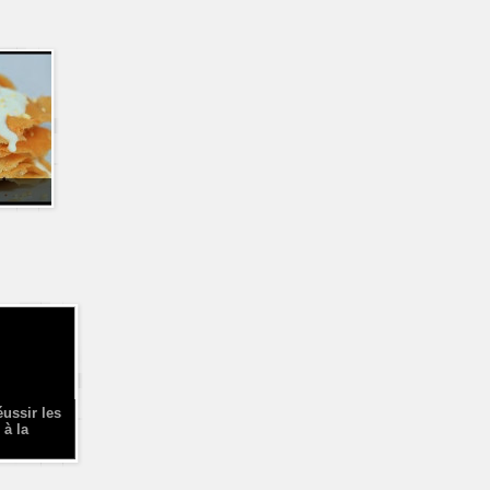
éussir les
 à la