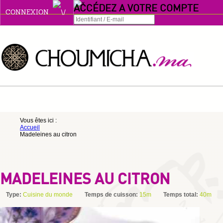
ACCÉDEZ A VOTRE COMPTE
CONNEXION
Connexion
Se souvenir de moi
ou
Vous êtes ici :
Accueil
S'INSCRIRE
Madeleines au citron
ou
MADELEINES AU CITRON
Type:
Cuisine du monde
Temps de cuisson:
15m
Temps total:
40m