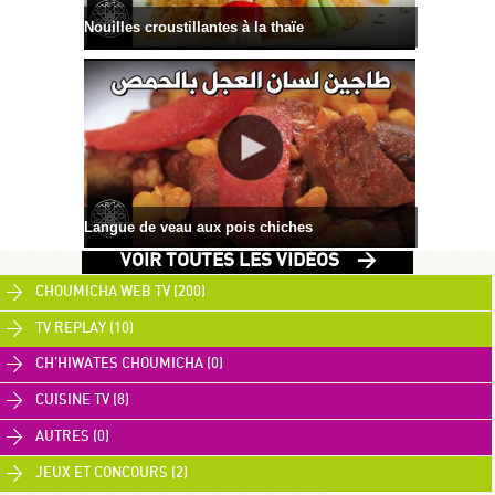
Nouilles croustillantes à la thaïe
Langue de veau aux pois chiches
VOIR TOUTES LES VIDÉOS >
CHOUMICHA WEB TV (200)
TV REPLAY (10)
CH’HIWATES CHOUMICHA (0)
CUISINE TV (8)
AUTRES (0)
JEUX ET CONCOURS (2)