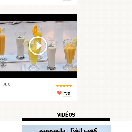
JUS
725
VIDÉOS