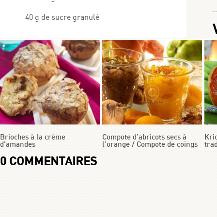
Choumicha
40 g de sucre granulé
Brioches à la crème
Compote d’abricots secs à
Kri
d'amandes
l’orange / Compote de coings
tra
0
COMMENTAIRES