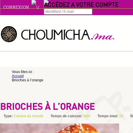
ACCÉDEZ A VOTRE COMPTE
CONNEXION
Connexion
Se souvenir de moi
ou
Vous êtes ici :
Accueil
S'INSCRIRE
Brioches à l’orange
ou
BRIOCHES À L’ORANGE
Type:
Cuisine du monde
Temps de cuisson:
30m
Temps total:
1h
N