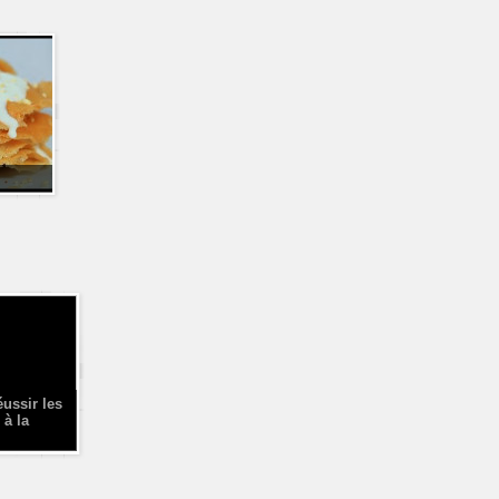
éussir les
 à la