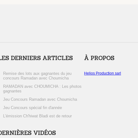
LES DERNIERS ARTICLES
À PROPOS
Remise des lots aux gagnantes du jeu
Helios Production sarl
concours Ramadan avec Choumicha
RAMADAN avec CHOUMICHA : Les photos
gagnantes
Jeu Concours Ramadan avec Choumicha
Jeu Concours spécial fin d'année
L'émission Ch'hiwat Bladi est de retour
DERNIÈRES VIDÉOS