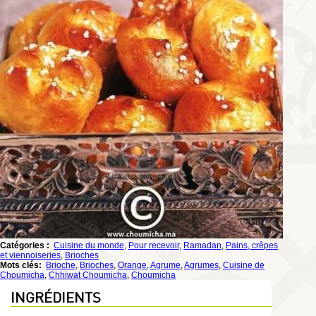
Catégories :
Cuisine du monde
,
Pour recevoir
,
Ramadan
,
Pains, crêpes
et viennoiseries
,
Brioches
Mots clés:
Brioche
,
Brioches
,
Orange
,
Agrume
,
Agrumes
,
Cuisine de
Choumicha
,
Chhiwat Choumicha
,
Choumicha
INGRÉDIENTS