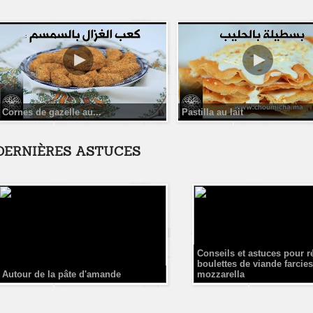
Cornes de gazelle au...
Pastilla au lait
DERNIÈRES ASTUCES
Conseils et astuces pour r
boulettes de viande farcies
Autour de la pâte d'amande
mozzarella