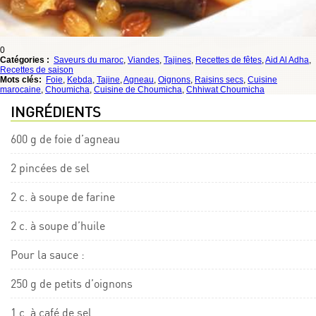
0
Catégories :
Saveurs du maroc
,
Viandes
,
Tajines
,
Recettes de fêtes
,
Aid Al Adha
,
Recettes de saison
Mots clés:
Foie
,
Kebda
,
Tajine
,
Agneau
,
Oignons
,
Raisins secs
,
Cuisine
marocaine
,
Choumicha
,
Cuisine de Choumicha
,
Chhiwat Choumicha
INGRÉDIENTS
600 g de foie d’agneau
2 pincées de sel
2 c. à soupe de farine
2 c. à soupe d’huile
Pour la sauce :
250 g de petits d’oignons
1 c. à café de sel