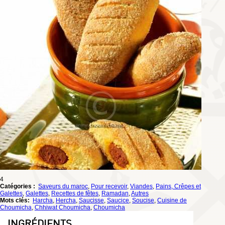
4
Catégories :
Saveurs du maroc
,
Pour recevoir
,
Viandes
,
Pains, Crêpes et
Galettes
,
Galettes
,
Recettes de fêtes
,
Ramadan
,
Autres
Mots clés:
Harcha
,
Hercha
,
Saucisse
,
Saucice
,
Soucise
,
Cuisine de
Choumicha
,
Chhiwat Choumicha
,
Choumicha
INGRÉDIENTS