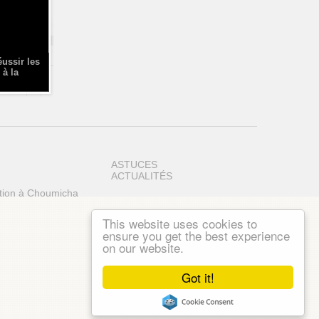
éussir les
 à la
ASTUCES
ACTUALITÉS
tion à Choumicha
This website uses cookies to
ensure you get the best experience
on our website.
Got it!