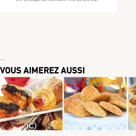
Choumicha Chafay
VOUS AIMEREZ AUSSI