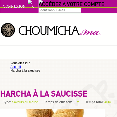
ACCÉDEZ A VOTRE COMPTE
CONNEXION
Connexion
Se souvenir de moi
ou
Vous êtes ici :
Accueil
S'INSCRIRE
Harcha à la saucisse
ou
HARCHA À LA SAUCISSE
Type:
Saveurs du maroc
Temps de cuisson:
10m
Temps total:
40m