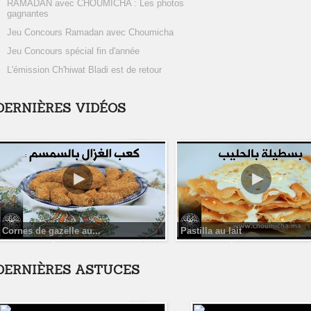
RAMADAN avec CHOUMICHA : Les photos
gagnantes
Jeu Concours Ramadan avec Choumicha
Jeu Concours spécial fin d'année
L'émission Ch'hiwat Bladi est de retour
DERNIÈRES VIDÉOS
Cornes de gazelle au...
Pastilla au lait
DERNIÈRES ASTUCES