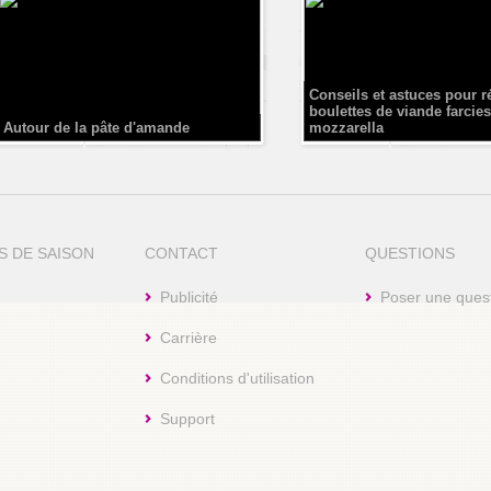
Conseils et astuces pour r
boulettes de viande farcies
Autour de la pâte d'amande
mozzarella
S DE SAISON
CONTACT
QUESTIONS
Publicité
Poser une ques
Carrière
Conditions d'utilisation
Support
aw