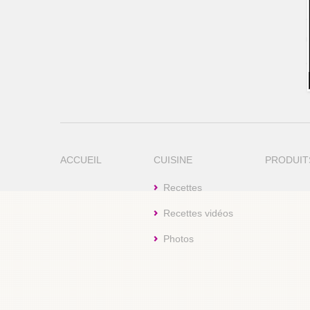
ACCUEIL
CUISINE
PRODUIT
Recettes
Recettes vidéos
Photos
Cookie Consent plugin for the EU cookie l