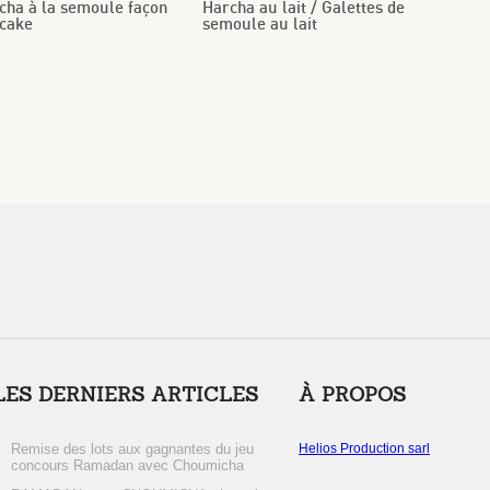
cha à la semoule façon
Harcha au lait / Galettes de
cake
semoule au lait
LES DERNIERS ARTICLES
À PROPOS
Remise des lots aux gagnantes du jeu
Helios Production sarl
concours Ramadan avec Choumicha