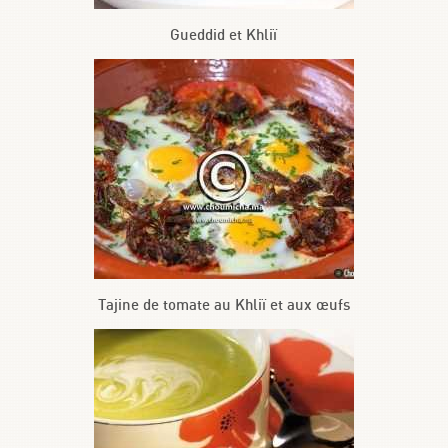
Gueddid et Khliï
Tajine de tomate au Khliï et aux œufs