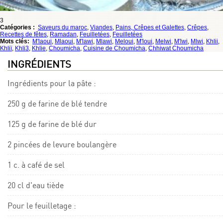
3
Catégories :
Saveurs du maroc
,
Viandes
,
Pains, Crêpes et Galettes
,
Crêpes
,
Recettes de fêtes
,
Ramadan
,
Feuilletées
,
Feuilletées
Mots clés:
M'laoui
,
Mlaoui
,
M'lawi
,
Mlawi
,
Meloui
,
M'loui
,
Melwi
,
M'lwi
,
Mlwi
,
Khlii
,
Khliï
,
Khli3
,
Khlie
,
Choumicha
,
Cuisine de Choumicha
,
Chhiwat Choumicha
INGRÉDIENTS
Ingrédients pour la pâte :
250 g de farine de blé tendre
125 g de farine de blé dur
2 pincées de levure boulangère
1 c. à café de sel
20 cl d'eau tiède
Pour le feuilletage :