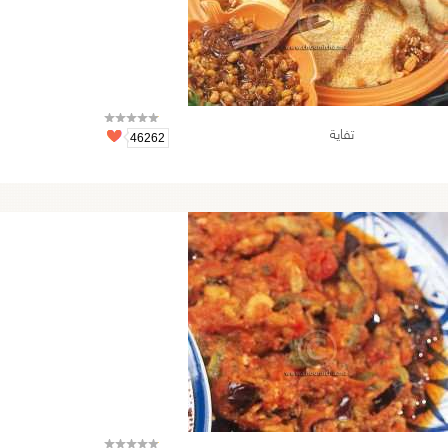
تفاية
46262