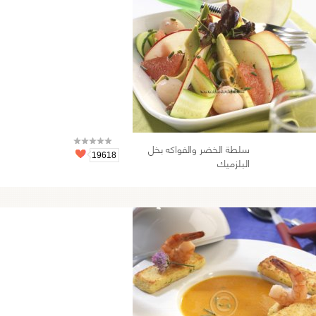
سلطة الخضر والفواكه بخل
19618
البلزميك