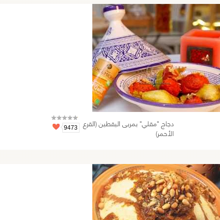
دجاج "مقلي" بمربى اليقطين (القرع
9473
الأحمر)