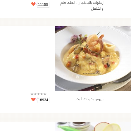
زعلوك بالبادنجان، الطماطم
11155
والفلفل
ريزوتو بفواكه البحر
18934