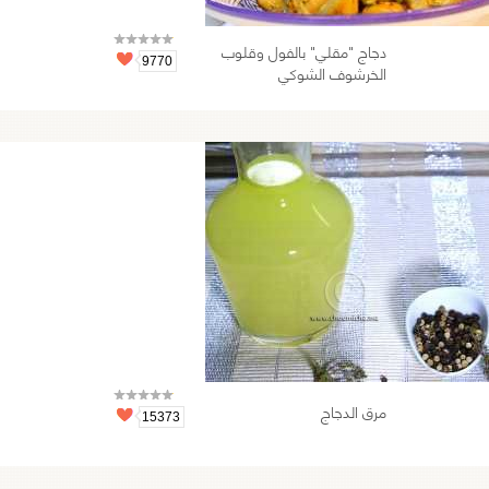
دجاج "مقلي" بالفول وقلوب
9770
الخرشوف الشوكي
مرق الدجاج
15373