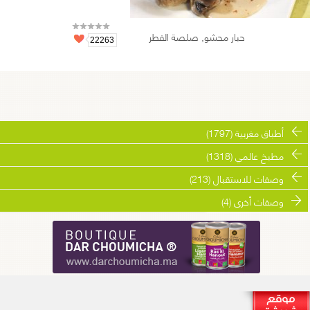
حبار محشو, صلصة الفطر
22263
أطباق مغربية (1797)
مطبخ عالمي (1318)
وصفات للاستقبال (213)
وصفات أخرى (4)