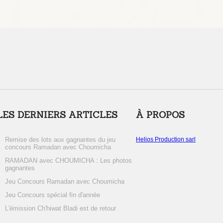
LES DERNIERS ARTICLES
À PROPOS
Remise des lots aux gagnantes du jeu
Helios Production sarl
concours Ramadan avec Choumicha
RAMADAN avec CHOUMICHA : Les photos
gagnantes
Jeu Concours Ramadan avec Choumicha
Jeu Concours spécial fin d'année
L'émission Ch'hiwat Bladi est de retour