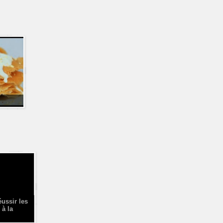
éussir les
 à la