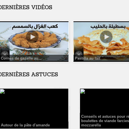
DERNIÈRES VIDÉOS
Cornes de gazelle au...
Pastilla au lait
DERNIÈRES ASTUCES
Conseils et astuces pour r
boulettes de viande farcies
Autour de la pâte d'amande
mozzarella