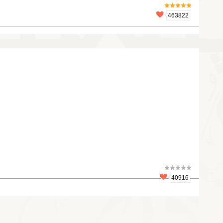
463822
40916