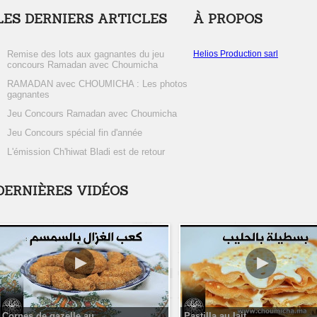
LES DERNIERS ARTICLES
À PROPOS
Remise des lots aux gagnantes du jeu
Helios Production sarl
concours Ramadan avec Choumicha
RAMADAN avec CHOUMICHA : Les photos
gagnantes
Jeu Concours Ramadan avec Choumicha
Jeu Concours spécial fin d'année
L'émission Ch'hiwat Bladi est de retour
DERNIÈRES VIDÉOS
Cornes de gazelle au...
Pastilla au lait