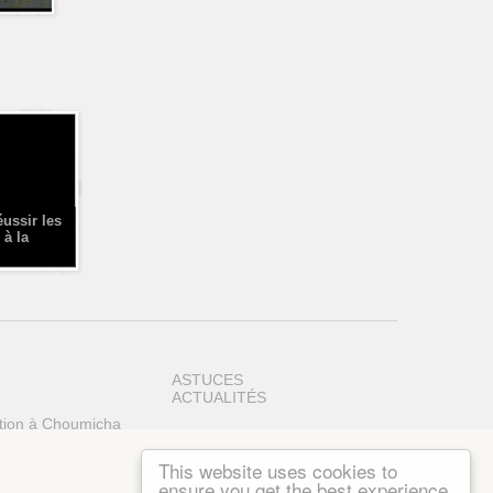
éussir les
 à la
ASTUCES
ACTUALITÉS
tion à Choumicha
This website uses cookies to
ensure you get the best experience