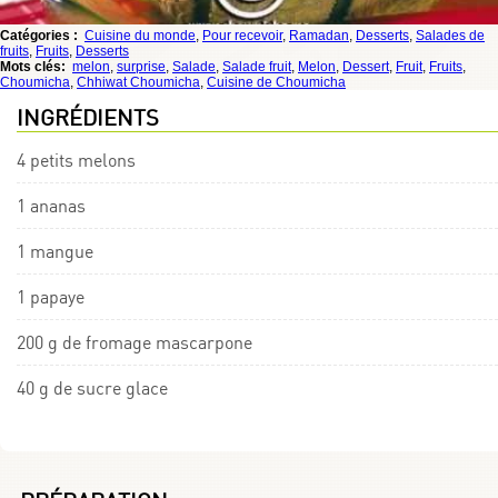
Catégories :
Cuisine du monde
,
Pour recevoir
,
Ramadan
,
Desserts
,
Salades de
fruits
,
Fruits
,
Desserts
Mots clés:
melon
,
surprise
,
Salade
,
Salade fruit
,
Melon
,
Dessert
,
Fruit
,
Fruits
,
Choumicha
,
Chhiwat Choumicha
,
Cuisine de Choumicha
INGRÉDIENTS
4 petits melons
1 ananas
1 mangue
1 papaye
200 g de fromage mascarpone
40 g de sucre glace