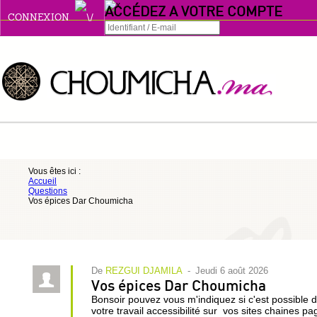
ACCÉDEZ A VOTRE COMPTE
CONNEXION
Connexion
Se souvenir de moi
ou
Vous êtes ici :
Accueil
S'INSCRIRE
Questions
Vos épices Dar Choumicha
ou
De
REZGUI DJAMILA
-
jeudi 6 août 2026
Vos épices Dar Choumicha
Bonsoir pouvez vous m'indiquez si c'est possible
votre travail accessibilité sur vos sites chaines p