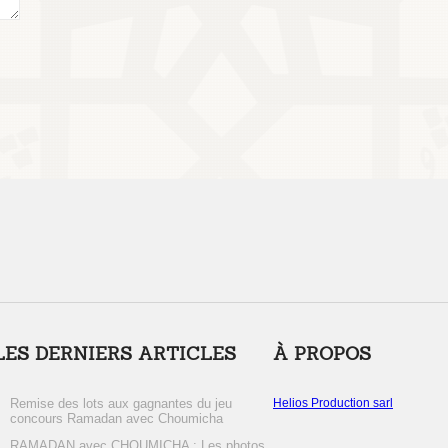
LES DERNIERS ARTICLES
À PROPOS
Remise des lots aux gagnantes du jeu
Helios Production sarl
concours Ramadan avec Choumicha
RAMADAN avec CHOUMICHA : Les photos