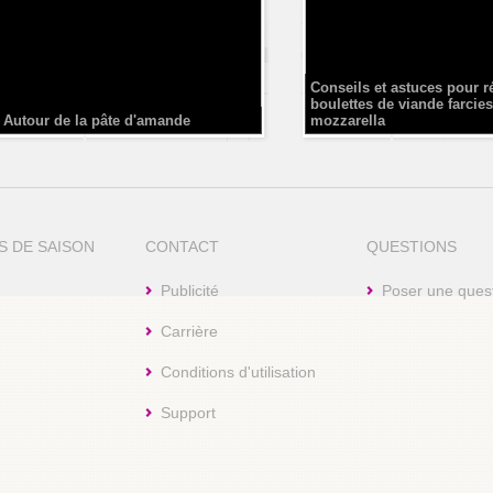
Conseils et astuces pour r
boulettes de viande farcies
Autour de la pâte d'amande
mozzarella
S DE SAISON
CONTACT
QUESTIONS
Publicité
Poser une ques
Carrière
Conditions d'utilisation
Support
aw