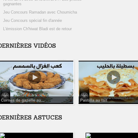
gagnantes
Jeu Concours Ramadan avec Choumicha
Jeu Concours spécial fin d'année
L'émission Ch'hiwat Bladi est de retour
DERNIÈRES VIDÉOS
Cornes de gazelle au...
Pastilla au lait
DERNIÈRES ASTUCES