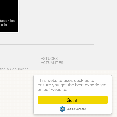
éussir les
 à la
ASTUCES
ACTUALITÉS
tion à Choumicha
This website uses cookies to
ensure you get the best experience
on our website.
Got it!