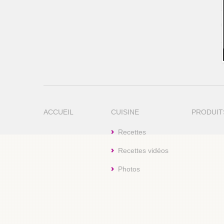
ACCUEIL
CUISINE
PRODUIT
Recettes
Recettes vidéos
Photos
Cookie Consent plugin for the EU cookie l