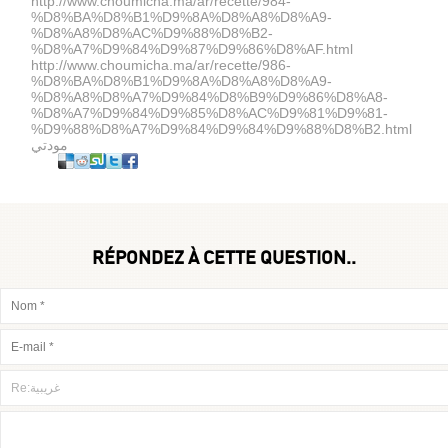
http://www.choumicha.ma/ar/recette/984-
%D8%BA%D8%B1%D9%8A%D8%A8%D8%A9-
%D8%A8%D8%AC%D9%88%D8%B2-
%D8%A7%D9%84%D9%87%D9%86%D8%AF.html
http://www.choumicha.ma/ar/recette/986-
%D8%BA%D8%B1%D9%8A%D8%A8%D8%A9-
%D8%A8%D8%A7%D9%84%D8%B9%D9%86%D8%A8-
%D8%A7%D9%84%D9%85%D8%AC%D9%81%D9%81-
%D9%88%D8%A7%D9%84%D9%84%D9%88%D8%B2.html
مودتي
RÉPONDEZ À CETTE QUESTION..