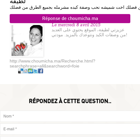
لطيفه
 فضلك اخت شميشه نحب وصفة كبده مشرمله بجميع الطرق من فضلك
Réponse de choumicha.ma
Le mercredi 8 avril 2015
عزيزتي لطيفة، الموقع يحتوي على العديد
من وصفات الكبد ونتوعدك بالمزيد. مودتي!
http://www.choumicha.ma/Recherche.html?
searchphrase=all&searchword=foie
RÉPONDEZ À CETTE QUESTION..